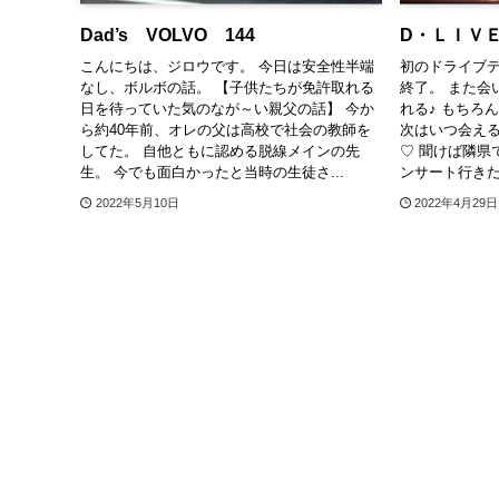
Dad’s VOLVO 144
D・ＬＩＶ
こんにちは、ジロウです。 今日は安全性半端
初のドライブデ
なし、ボルボの話。 【子供たちが免許取れる
終了。 また会
日を待っていた気のなが～い親父の話】 今か
れる♪ もちろ
ら約40年前、オレの父は高校で社会の教師を
次はいつ会える
してた。 自他ともに認める脱線メインの先
♡ 聞けば隣県
生。 今でも面白かったと当時の生徒さ...
ンサート行きた
2022年5月10日
2022年4月29日