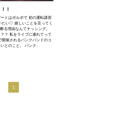
Ｅ！！
ートはボルボで 初の運転講習
いたい♡ 嬉しいことを言ってく
ん断る理由なんてナッシング。
？？ 私をライブに連れてって
で開催されるパンクバンドのコ
いとのこと。 パンク...
1