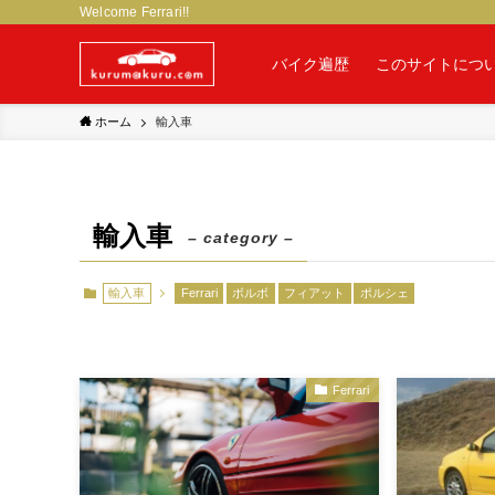
Welcome Ferrari!!
バイク遍歴
このサイトにつ
ホーム
輸入車
輸入車
– category –
輸入車
Ferrari
ボルボ
フィアット
ポルシェ
Ferrari