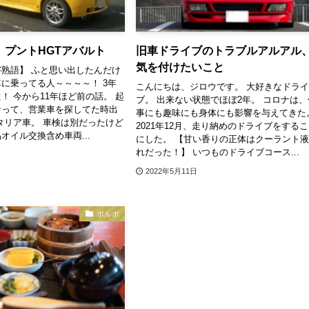
 プントHGTアバルト
旧車ドライブのトラブルアルアル
気を付けたいこと
熟語】 ふと思い出したんだけ
に乗ってる人～～～～！ 3年
こんにちは、ジロウです。 大好きなドラ
！ 今から11年ほど前の話。 起
ブ。 出来ない状態でほぼ2年。 コロナは、
なって、営業車を探してた時出
事にも趣味にも身体にも影響を与えてきた
タリア車。 車検は別だったけど
2021年12月、走り納めのドライブをする
オイル交換含め車両...
にした。 【甘い香りの正体はクーラント
れだった！】 いつものドライブコース...
2022年5月11日
ボルボ