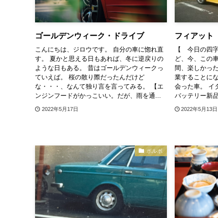
ゴールデンウィーク・ドライブ
フィアット
こんにちは、ジロウです。 自分の車に惚れ直
【 今日の四字
す。 夏かと思える日もあれば、冬に逆戻りの
ど、今、この車
ような日もある。 昔はゴールデンウィークっ
間、楽しかった
ていえば。 桜の散り際だったんだけど
業することに
な・・・、なんて独り言を言ってみる。 【エ
会った車。 イ
ンジンフードがかっこいい。だが、雨を通...
バッテリー新品
2022年5月17日
2022年5月13日
ボルボ