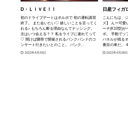
D・ＬＩＶＥ！！
日産フィガ
初のドライブデートはボルボで 初の運転講習
こんにちは、ジ
終了。 また会いたい♡ 嬉しいことを言ってく
ズ】 んー可愛
れる♪ もちろん断る理由なんてナッシング。
ーチ(K10型)が
次はいつ会える？？ 私をライブに連れてって
ボ。 手動でソ
♡ 聞けば隣県で開催されるパンクバンドのコ
パネルが残るオ
ンサート行きたいとのこと。 パンク...
番目の車だ。 4
2022年4月29日
2022年4月28日