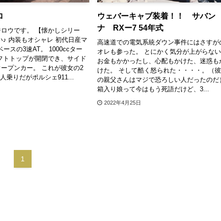
ロ
ウェバーキャブ装着！！ サバン
ナ RXー7 54年式
ロウです。 【懐かしシリー
い♪ 内装もオシャレ 初代日産マ
高速道での電気系統ダウン事件にはさすが
ベースの3速AT。 1000ccター
オレも参った。 とにかく気分が上がらな
フトトップが開閉でき、サイド
お金もかかったし、心配もかけた、迷惑も
ープンカー。 これが彼女の2
けた。 そして酷く怒られた・・・・。（
人乗りだがポルシェ911...
の親父さんはマジで恐ろしい人だったのだ
箱入り娘って今はもう死語だけど、3...
2022年4月25日
1