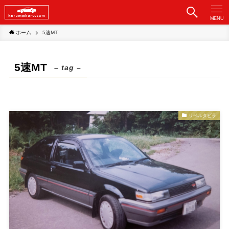
MENU
ホーム
5速MT
5速MT
– tag –
リベルタビラ